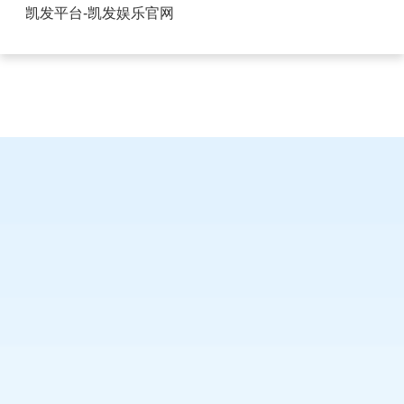
广东排针排母加工-凯发平台
凯发平台-凯发娱乐官网