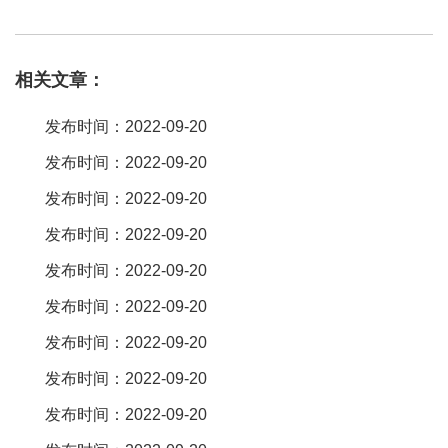
接器是一种广泛应用于电子、电器、仪表中的通用连。 您说的是电
子产品上的那配件么，若是的话，我个人不建议您生它，原因这些
相关文章：
产品，的总价太低，且产品对本身的机械精度要求较高，还要有较
高镀膜技术，否则生产出的产品易产生次。
排针排母
连接器型号
发布时间：2022-09-20
cs10-16tz，具有优势如下1插拔式方便拆卸2冠簧插孔结构，多线连
发布时间：2022-09-20
接，接触可靠3每两位一组，可组合所有偶数位4电流电压客户任意
发布时间：2022-09-20
选择5有短接功能。 这个厂家很多的，身边用台湾欧盈电子的能多些
吧，源头工厂有开模能力。 那肯定是台湾欧盈电子， 源头工厂，生
发布时间：2022-09-20
产技术比较成熟，品质比较有保障。 建议台湾欧盈电子，这个是台
发布时间：2022-09-20
湾的企业，台湾在做电子这方面还是很有实力的，像这个台湾欧盈
发布时间：2022-09-20
电子也是比较有名的了，品质没得说。
发布时间：2022-09-20
这个没有什么技术含量的东西，看材质就可以了，纯铜的最好。 排
发布时间：2022-09-20
针就是一排:针(相当于插头)，排母就是一排:窟窿(相当于插座)。
发布时间：2022-09-20