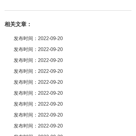
4电流电压客户任意选择5有短接功能 。 长江cjtconn 。灿科盟做的
连接器
种类还是挺多的，除了
排针排母
，还有简牛牛角，idc，fpc，
相关文章：
rj45 rj11 usb等等，同时还做点端子线，线束，注塑线之类的。 5:
hard metric (hm) connectors (压接
连接器
)hard metric
连接器
公头
发布时间：2022-09-20
及母头
连接器
能在 总结:主要用于存储设备;像数码相机，手机等消费
发布时间：2022-09-20
电子
类产品 线对板(线板)
连接器
--------。 排针排母连接器是很常用
发布时间：2022-09-20
的一种电子元件，应用很广泛。我也经常会用到，百斯特电子的可
以去看看。建议选择 “ 深圳市爱德威
电子
科技有限公司”。
发布时间：2022-09-20
排针排母
只是
连接器
众多产品中的一种，只要是生产精密接插件类
发布时间：2022-09-20
型的
连接器
厂家都可以生产，世界知名的有泰科、莫仕、安费诺、
发布时间：2022-09-20
jae等国际巨
发布时间：2022-09-20
发布时间：2022-09-20
发布时间：2022-09-20