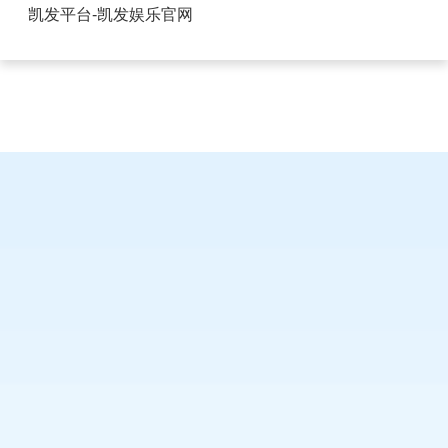
天津排针排母电子连接器-凯发平台
凯发平台-凯发娱乐官网