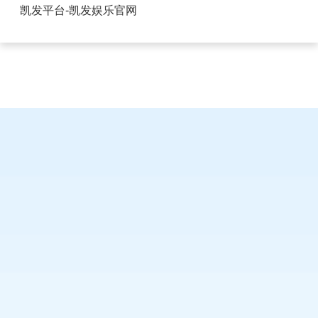
安徽圆孔排针排母哪家便宜-凯发平台
凯发平台-凯发娱乐官网