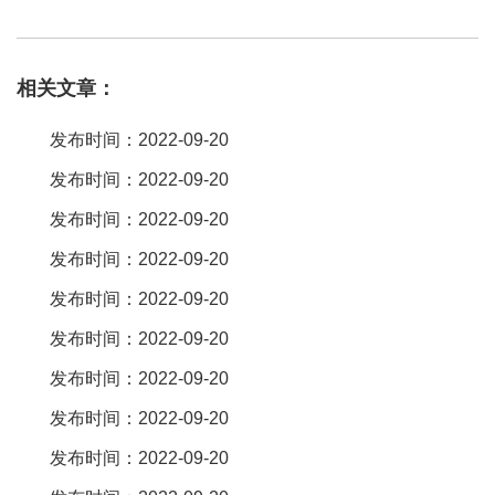
54的。各有各的好，其突出点不一样，具体的还是得你自己去了解
。深圳超越世纪不错，他们是专业的排针排母厂家，主要生产：排
相关文章：
针、排母、简牛、牛角、sata、esata、idc、圆孔针、网络接口、短
路帽、usb、pfc、ffc、欧式插座、plcc及游戏机周边插座等。需要的
发布时间：2022-09-20
可以了解下哦，仅供参考哈 。那肯定是台湾欧盈电子， 源头工厂，
发布时间：2022-09-20
生产技术比较成熟，品质比较有保障。这个厂家很多的，身边用台
发布时间：2022-09-20
湾欧盈电子的能多些吧，源头工厂有开模能力。台湾欧盈电子工厂
就行，还是bosch飞利浦实力供应商呢 。深圳市永连旺电子有限公
发布时间：2022-09-20
司是生产排针，排母，连接器工厂厂家，工厂不错。
发布时间：2022-09-20
美诚达电子 百度有 。问下排针排母厂家哪一个好，这个你可以到网
发布时间：2022-09-20
上搜索比较好。如果是同等规格的话（比如2。54mm），通是可以
发布时间：2022-09-20
通的。不过接触没有圆对圆或方对方的那么吻合、稳定，比较容易
发布时间：2022-09-20
脱落吧。临时调试的话可以用用，产品上不建议。深圳市永连旺电
子有限公司专业生产排针排母，排针，排母，板对板，简牛，等一
发布时间：2022-09-20
系列的连接器产品，你说