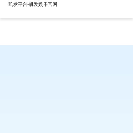
湖南排针排母技术指导-凯发平台
凯发平台-凯发娱乐官网