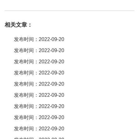
接器是一种广泛应用于电子、电器、仪表中的通用连。您说的是电
子产品上的那配件么，若是的话，我个人不建议您生它，原因这些
相关文章：
产品，的总价太低，且产品对本身的机械精度要求较高，还要有较
高镀膜
技术
，否则生产出的产品易产生次品。
排针排母
连接器型号
发布时间：2022-09-20
cs10-16tz，具有优势如下1插拔式方便拆卸2冠簧插孔结构，多线连
发布时间：2022-09-20
接，接触可靠3每两位一组，可组合所有偶数位4电流电压客户任意
发布时间：2022-09-20
选择5有短接功能。 这个厂家很多的，身边用台湾欧盈电子的能多些
吧，源头工厂有开模能力。那肯定是台湾欧盈电子， 源头工厂，生
发布时间：2022-09-20
产
技术
比较成熟，品质比较有保障。 建议台湾欧盈电子，这个是台
发布时间：2022-09-20
湾的企业，台湾在做电子这方面还是很有实力的，像这个台湾欧盈
发布时间：2022-09-20
电子也是比较有名的了，品质没得说。
发布时间：2022-09-20
排针就是一排:针(相当于插头)，排母就是一排:窟窿(相当于插座)。
发布时间：2022-09-20
这个没有什么
技术
含量的东西，看材质就可以了，纯铜的最好。
发布时间：2022-09-20