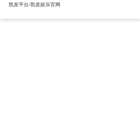
USB-凯发平台
凯发平台-凯发娱乐官网