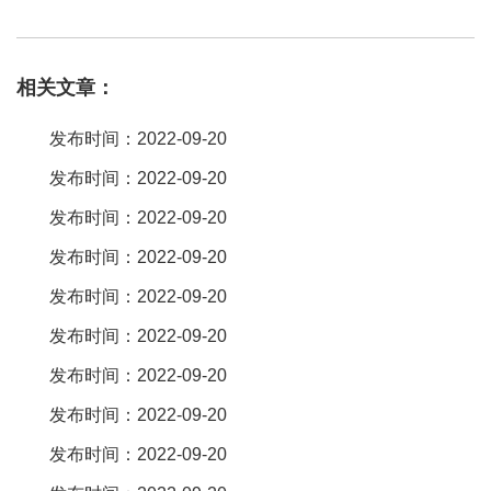
品主要有四大系列：50系列，58系列，59系列，60系列。二、如何
挑选usb插座 1、注意各插座usb接口电流量。欧式插座就是一种插
相关文章：
座转换器，而插座转换器就是电工电气中所谓的转换插座。一面是
插头称为公，另一面是插座称为母，是一种出国旅行时需要用到的
发布时间：2022-09-20
电器产品，由于每个国家都有不同的插座标准，它作为不同国家或
发布时间：2022-09-20
地区的插头与。扩展资料： 按照用途分类： 民用插座、工业用插
发布时间：2022-09-20
座、防水插座，普通插座、电源插座，电脑插座 ，电话插座，视
频、音频插座，移动插座；usb插座。{gb2099。1-2008/iec60884-
发布时间：2022-09-20
1：2006，e3。1，mod《家用和类似用途插头插座 第1部。有区别
发布时间：2022-09-20
的，一般日常生活用电的插座是我们经常用的那种，工业插座基本
发布时间：2022-09-20
都是欧式插座，就是插销都是圆柱形，插头有卡件的那种，我们日
发布时间：2022-09-20
常用的无法使用，就可以选择购买一个转换头！。转换插头能把电
发布时间：2022-09-20
源插头转换成usb插头。你的图片上的是欧式的电源插头，只要你买
一个能插这样的插孔的就能转换成usb插头了。值得注意的是：如果
发布时间：2022-09-20
是在国内