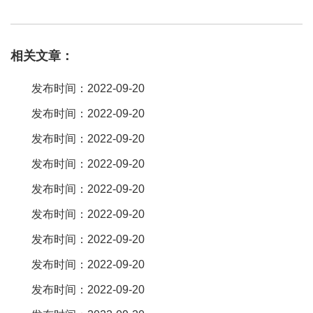
年。2、任何电源在不带负载情况下都会耗电，这个usb充电插座没
有开关，一直会消耗电能。3、充电器。很多时候手机想充电，但是
相关文章：
充电器在别的房间，这种时候带usb的插座简直懒人福音好嘛。至于
会不会损坏手机电池，我个人用了一段时间下来没有发现手机电量
发布时间：2022-09-20
有异常，唯一缺点是不支持快充，但是它方便啊。而且不光可以充
发布时间：2022-09-20
手机，蓝牙。正泰开关插座可以的，它是国产电工老品牌了，开关
发布时间：2022-09-20
插座断路器质量都很不错，性价比高。正泰新出的系列，比如3ld臻
薄玻璃大板开关，就有双usb20w快充插口，支持经典ubs插口和
发布时间：2022-09-20
type-c接口，非常方便好用∞ 。usb接口的插座可以免充电器，好不
发布时间：2022-09-20
好见仁见智！如果用要选择些大品牌的，以免损坏手机。很好用
发布时间：2022-09-20
的，我就有个usb接口的排插座，除了有几个三孔两孔标准插座之
发布时间：2022-09-20
外，还有三个usb接口的插座，充电电流各1a，相当不错的 。插座
发布时间：2022-09-20
带usb挺好的，这样子比较方便，而且可以插更多的东西 。
11、特有的安全保护门单孔具备75n阻力，在插入插头时只要稍微用
发布时间：2022-09-20
力即可，这种