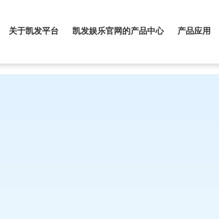
关于凯发平台
凯发娱乐官网的产品中心
产品应用