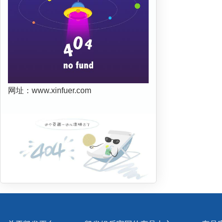
网址：www.xinfuer.com