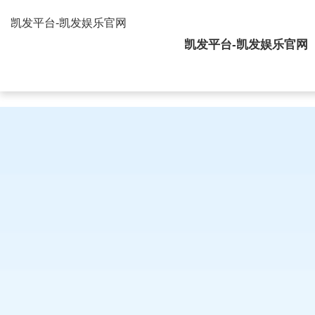
USB插座面板接线-凯发平台
凯发平台-凯发娱乐官网
凯发平台-凯发娱乐官网