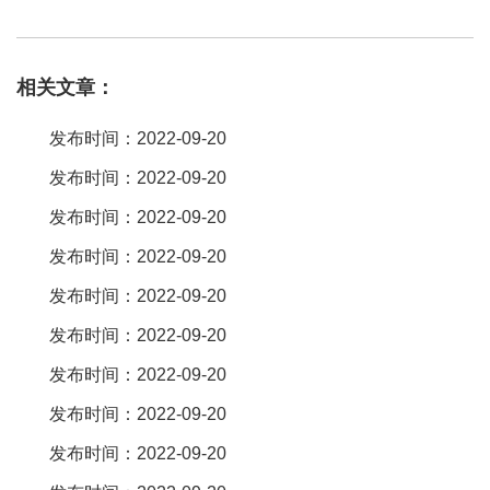
座是一种安全节电、带usb接口的通用插座，是一种弱电电子产品，
包括插座主体，在所述插座主体上设有。家里的usb充电插座接线是
相关文章：
不复杂的，如果你想接线的话，直接在网上搜索，他们就会告你怎
么样接线的，其实一点也不难。只需要两个线接上就可以了。很简
发布时间：2022-09-20
单的，插座正面面对自己，火线接插座右侧触点，零线接插座左侧
发布时间：2022-09-20
触点，有地线的地线接中间上触点，再从火线与零线跳（并）根线
发布时间：2022-09-20
到usb触点就可以了。如图：这是插座与usb的连接线，实际用小一
点的线也可以，外面进来的电源。火线接l接线柱、零线接n接线柱、
发布时间：2022-09-20
地线接e(接地符号)接线柱。用电烙铁拆除坏损的micro usb3。0接
发布时间：2022-09-20
口，将usb3。0数据线micro usb3。0端剪断，在硬盘盒端面钻孔，
发布时间：2022-09-20
穿入剪断的数据线，焊接micro usb3。0数据线到硬盘盒线路板上。
发布时间：2022-09-20
产品适用：使用此转接线，可以直接将主板20pin的插座(如最。把插
发布时间：2022-09-20
座后部的电线接好后，把所有电线的接头使用绝缘胶布处理到位，
然后把面板安装到底盒上，在安装时使用配套的螺丝与
发布时间：2022-09-20