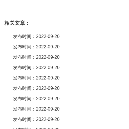
够防过充的。因为其含有独立双区控制，每两个usb口为一组，方便
用于同时为各类不同种类设备充电，避免充电时的相互干扰。4个
相关文章：
usb共能提供5a的电流，单路最大为2。4a，即便是ipad充电也完全
没问题。一般。防过充是充电管理及电池保护板的功能。usb只提供
发布时间：2022-09-20
充电电源。要防过充必须对电池充电状态进行监测。并通控制关闭
发布时间：2022-09-20
或减小充电电流。对哒对哒，公牛防过充usb插座是真的能防过充，
发布时间：2022-09-20
当你为手机电池充电的时候，电充满了之后他就不再为你继续充电
了，防止电池过度电池变得越来越不劲用。我给我男友还买了一个
发布时间：2022-09-20
呢，他也说很好用，充电还很快，一会就充好了。有必要的，因为
发布时间：2022-09-20
果充的话，手机等设备就会爆炸的，所以是必要的，如果你要买可
发布时间：2022-09-20
以上亚马逊买今丰的，就有防过充功能，还有就是他家是自动通断
发布时间：2022-09-20
的，很多直通式的usb灯虽然暗了，但实际上是待机状态，会发热的
发布时间：2022-09-20
。公牛自动防过充usb充电器具有自动识别电流的功能，合理分配电
流，保护电子产品的充电安全；双区独立充电，互不影响；使用过
发布时间：2022-09-20
程简单操作，非常方便。现在每天