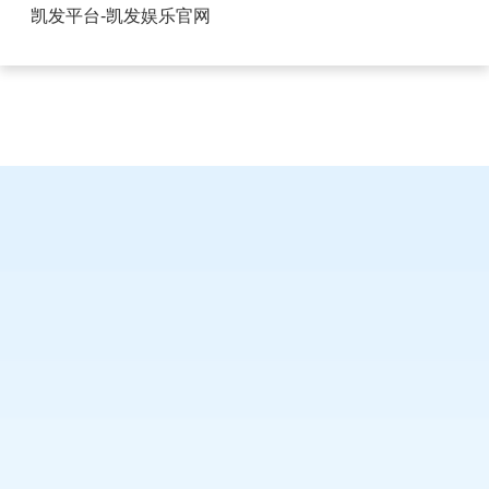
防过充USB插座有用吗-凯发平台
凯发平台-凯发娱乐官网