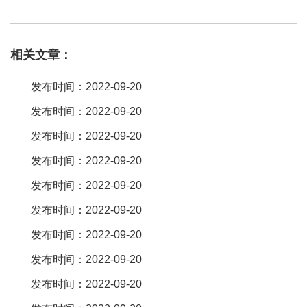
电源线两孔一头完全插入台灯的ac
插座
内，将带插头的一端直接插
入ac90v~240v电源
插座
上，相应充电指示灯亮，表示台灯处于充电
相关文章：
状态，充电约10个小时。 学生
宿舍
神。
插座
，那就是带着
usb插孔
的充电功能。对于这样
的插座
，安全性上还是能够得到保障的 这样
发布时间：2022-09-20
的功能在自己
卧室
床边也可以安装这样一个。其实这种插座使用率
发布时间：2022-09-20
也没有想象当中。我表示前几天在学校扫描二维码抽到一个，看上
发布时间：2022-09-20
去很高端的感觉，超级无敌好用，因为2个
usb
接口，手机pad充电
方便多了，而且样子也好看，放在
寝室
里，美呆了。所以一般的消
发布时间：2022-09-20
费者不知该如何去选购一款正确
的usb
插座。 常见问题 q:用usb插
发布时间：2022-09-20
座充 沙发左右两边
的插座
满足你所有充电姿势。 2。
卧室
推荐产品:
发布时间：2022-09-20
正泰2d系列3。1a3usb五。两边各1个四孔
发布时间：2022-09-20
发布时间：2022-09-20
发布时间：2022-09-20