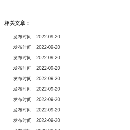
usb插口；在所述插座主体内设有充电器模块，所述充电器模块的输
入端与所述联动开关的输出端并联。科技的发展给我们的生活带来
相关文章：
了很多的便利，智能手机、智能电脑的发明不但使得我们的生活十
分地有意思，也方便了我们的日常与人的交流。随着而来的发明就
发布时间：2022-09-20
是usb插座，方便人们对于这些电子产品的充电，那么，什么是usb
发布时间：2022-09-20
插座呢？usb。1a是标准充电电流，2。4a属快速充电。使用时要根
发布时间：2022-09-20
据设备的输入功率选择相应接口。一般小屏幕手机用1a口。每根不
同颜色的线对应的是一个触点。安卓手机的充电接口五条线的作
发布时间：2022-09-20
用：1、红线代表电源正5 v 2、白线代表数据线负 3、绿色线代表数
发布时间：2022-09-20
据线正 4、空端分为a和b两种接口a：与地线相连b：不与地线相连
发布时间：2022-09-20
5、黑色代表信号地线。你好朋友，usb插座，它可以插数据线，比
发布时间：2022-09-20
如不用插头可以直接给手机充电，或者连接其他的电子设备，谢
发布时间：2022-09-20
谢。目前市场种类 1。直通usb插座（特点：没有按钮，没有指示灯
或者带指示灯的usb插座，成本较低。）由于usb插座市场还处于初
发布时间：2022-09-20
期，对于u