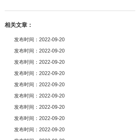
识别出来却没有充电，估计是需要维修了。如果无法识别也无法充
电，那就是一定需要维修了。如果能识别。插座没有电可能原因：
相关文章：
（1）电源停电（2）开关插座的支路无电源（3）开关插座的导线从
接线桩头脱出。维修方法：（1）打开电灯看看有无电源。如果电灯
发布时间：2022-09-20
亮，说明电源有电，应检查插座支路断路器有否合上。（2）若插座
发布时间：2022-09-20
支路断路。房子里插座动不动就没电是什么原因我们家的插座动不
发布时间：2022-09-20
动就没电灯有电。可能的原因是电闸处插座接线松动导致时常断
电。可以从电闸处查起，找到松动的地方上紧。鉴于你这个问题。
发布时间：2022-09-20
首先要看24伏的供电是否正常。如果供电正常，工作情况下，我的
发布时间：2022-09-20
输出的负载是否有短路现象？是否有接地现象？如果再没有烧毁的
发布时间：2022-09-20
情况下。可以检查24伏的供电是否是正常的。已经显示的面板是否
发布时间：2022-09-20
损坏。希望能帮到你。usb插座相当于充电一起插在插座上(你无法
发布时间：2022-09-20
拔下来)，一会耗电、二会影响usb插座寿命。所以一般usb插座大部
分设计有按钮开关(触摸开关)，当充电时按下“开关”，结束时再按“开
发布时间：2022-09-20
关”断电。公牛用的是触摸开关，触摸开关控