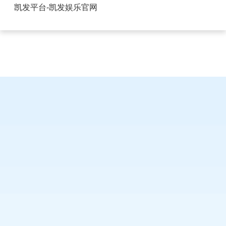
酒店USB插座没电-凯发平台
凯发平台-凯发娱乐官网