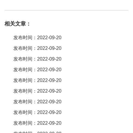
速度10gbps。与usb 3。0（即usb 3。1 gen1）技术相比，新usb技
术使用一个更高效的数据编码系统，并提供一倍以上的有效数据吞
相关文章：
吐率。它完全向下兼容现有的usb连接器与线缆。usb 3。1 gen2兼
容现有的usb 。应该是不会的，因为正规厂家生产的充电器，带有
发布时间：2022-09-20
自动检测功能，如果使用了与其额定功率不匹配的连接线，会检测
发布时间：2022-09-20
出差别，并且根据线缆的规格自动匹配最大的充电负载量，一般当
发布时间：2022-09-20
连接线电阻偏大时会自动减少充电电流，也就是降低功率。手机充
电器的充电头早期的一般较小有0。3a、0。5a、0。7的，现在的较
发布时间：2022-09-20
大一般是1a、1。5a、2a的，甚至3a、5a的。具体的看充电器上的
发布时间：2022-09-20
标签，都注明了的。这个a数不一样主要是看你用哪个 这样的usb出
发布时间：2022-09-20
来的都是5v电压，一般手机充电都无所谓，但是一些功率比较大的
发布时间：2022-09-20
就要用a数高一点的了不然功率不够不好用。一个意思，
发布时间：2022-09-20
1a=1000ma，1ma=1000μa。原装充电器（指线充）上所标注的输
出参数：比如输出5。0v/1a、输出5。0v
发布时间：2022-09-20