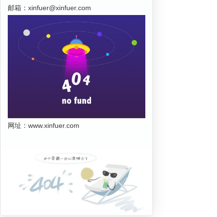
邮箱：
xinfuer@xinfuer.com
网址：www.xinfuer.com