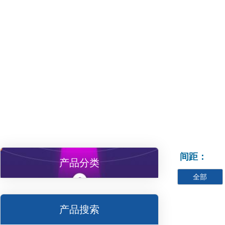
间距：
产品分类
全部
产品搜索