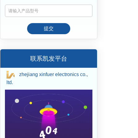
提交
联系凯发平台
zhejiang xinfuer electronics co.,
ltd.