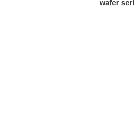
wafer ser