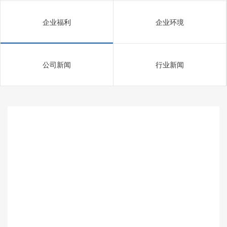
企业福利
企业环境
公司新闻
行业新闻