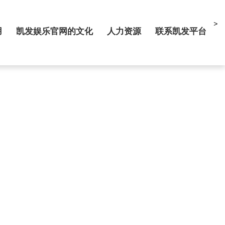
>
用
凯发娱乐官网的文化
人力资源
联系凯发平台