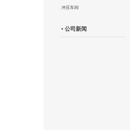
冲压车间
• 公司新闻