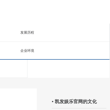
发展历程
企业环境
• 凯发娱乐官网的文化