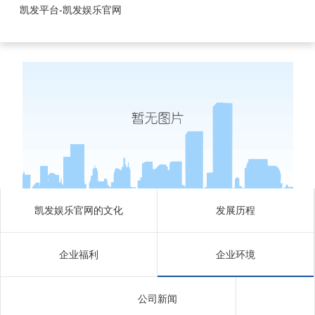
公司2#厂区（在建）-凯发平台
凯发平台-凯发娱乐官网
凯发娱乐官网的文化
发展历程
企业福利
企业环境
公司新闻