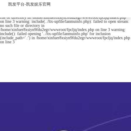
fpc连接器-凯发平台
凯发平台-凯发娱乐官网
warning: include(../ltx-upfile/lanmuinfo.php): failed to open stream: no such
file or directory in /home/xinfuer8xsiyn9fdu2egr/wwwroot/fpcljq/index.php
on line 3 warning: include(../ltx-upfile/lanmuinfo.php): failed to open stream:
no such file or directory in
/home/xinfuer8xsiyn9fdu2egr/wwwroot/fpcljq/index.php on line 3 warning:
include(): failed opening '../ltx-upfile/lanmuinfo.php' for inclusion
(include_path='.:') in /home/xinfuer8xsiyn9fdu2egr/wwwroot/fpcljq/index.php
on line 3