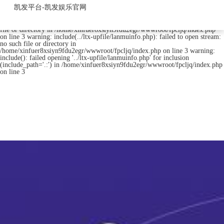
fpc连接器-凯发平台
凯发平台-凯发娱乐官网
warning: include(../ltx-upfile/lanmuinfo.php): failed to open stream: no such
file or directory in /home/xinfuer8xsiyn9fdu2egr/wwwroot/fpcljq/index.php
on line 3 warning: include(../ltx-upfile/lanmuinfo.php): failed to open stream:
no such file or directory in
/home/xinfuer8xsiyn9fdu2egr/wwwroot/fpcljq/index.php on line 3 warning:
include(): failed opening '../ltx-upfile/lanmuinfo.php' for inclusion
(include_path='.:') in /home/xinfuer8xsiyn9fdu2egr/wwwroot/fpcljq/index.php
on line 3