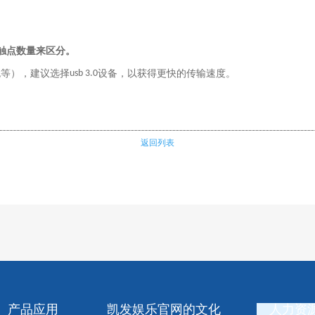
触点数量来区分。
包等），建议选择
usb 3.0
设备，以获得更快的传输速度。
返回列表
产品应用
凯发娱乐官网的文化
人力资