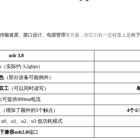
传输速度、接口设计、电源管理
等方面，但它们在一定程度上是
向
usb 3.0
ps（实际约 3.2gbps）
色
（部分设备可能例外）
双工
（可以同时读写）
大可提供900ma电流
点
（增加了额外的
5个触点）
4个
金
u0、u1、u2、u3 低功耗模式
下兼容
usb2.0
端口