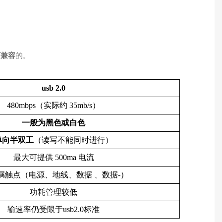
下兼容
的。
usb 2.0
480mbps（实际约 35mb/s）
一般为黑色或白色
单向半双工
（读写不能同时进行）
最大可提供 500ma 电流
触点
（电源、地线、数据
、数据-）
属
功耗管理较低
输速率仍受限于usb2.0标准