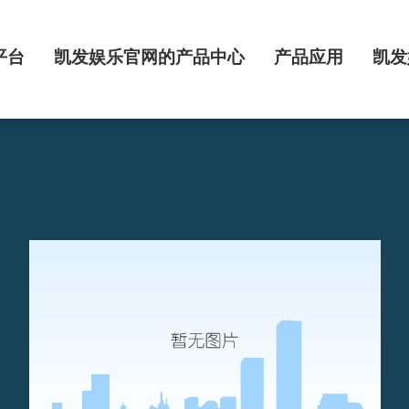
什么区别？能否通用？-凯发平台
平台
凯发娱乐官网的产品中心
产品应用
凯发