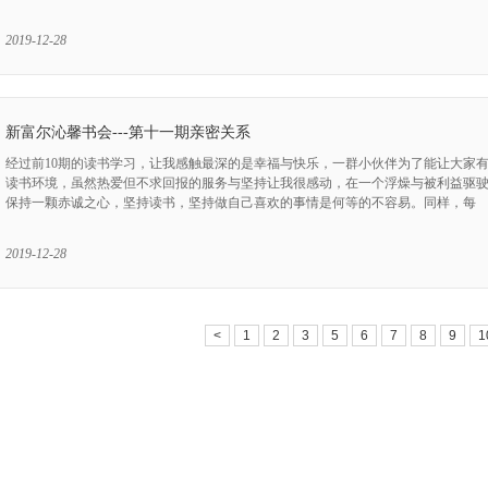
2019-12-28
新富尔沁馨书会---第十一期亲密关系
经过前10期的读书学习，让我感触最深的是幸福与快乐，一群小伙伴为了能让大家
读书环境，虽然热爱但不求回报的服务与坚持让我很感动，在一个浮燥与被利益驱
保持一颗赤诚之心，坚持读书，坚持做自己喜欢的事情是何等的不容易。同样，每
2019-12-28
<
1
2
3
5
6
7
8
9
1