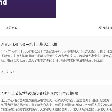
公司新闻
您的当前
新富尔沁馨书会---第十二期认知天性
2019年12月25日，沁馨书会第十二期如期举行，分享书籍为《认知天性》，因学习
圣诞节，主持人陈敏提前一周就与我策划学习当天的安排，希望给大家带来一场难
程。在品尝美食后，进入了书本知识的学习，听完樊老师讲述书籍后，完全颠
2019-12-30
2019年工艺技术与机械设备维护保养知识培训回顾
近几年公司的培训重点主要放在管理类、心态类等方面，通过培训学习团队凝聚力
沟通力已有明显改善，有了前期心态类、管理类等课程的铺垫，各管理人员学习积
对自我提升的要求越来越高，为加强职工技能培训，开发职工智慧潜能，激发职工