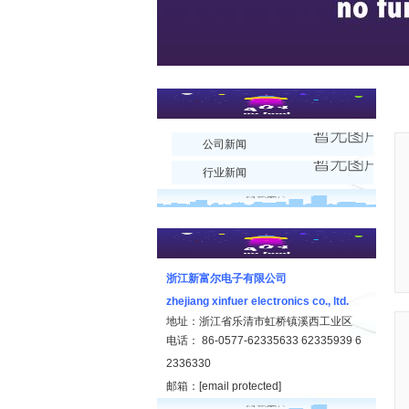
公司新闻
行业新闻
浙江新富尔电子有限公司
zhejiang xinfuer electronics co., ltd.
地址：浙江省乐清市虹桥镇溪西工业区
电话： 86-0577-62335633 62335939 6
2336330
邮箱：
[email protected]