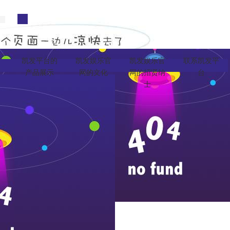
凯发平台的
凯发娱乐官
凯发娱乐官
联系凯发平
产品展示
网的文化
网的招贤纳
台
士