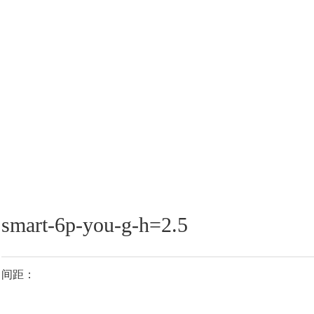
smart-6p-you-g-h=2.5
间距：