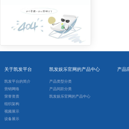
关于凯发平台
凯发娱乐官网的产品中心
产品
凯发平台的简介
产品类型分类
营销网络
产品间距分类
荣誉资质
凯发娱乐官网的产品中心
组织架构
视频展示
设备展示