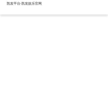
新能源系列-凯发平台
凯发平台-凯发娱乐官网