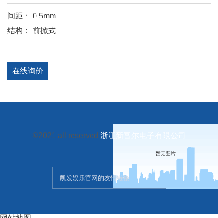
间距： 0.5mm
结构： 前掀式
在线询价
©2021 all reserved
浙江新富尔电子有限公司
凯发娱乐官网的友情链接
网站地图