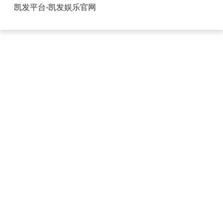
FPC0.5MM0.5-凯发平台
凯发平台-凯发娱乐官网