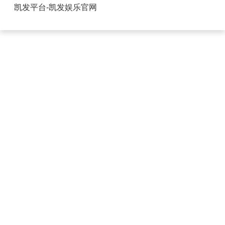
FPC0.5MM0.5F1-凯发平台
凯发平台-凯发娱乐官网