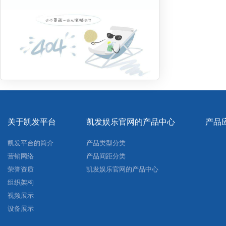
关于凯发平台
凯发娱乐官网的产品中心
产品
凯发平台的简介
产品类型分类
营销网络
产品间距分类
荣誉资质
凯发娱乐官网的产品中心
组织架构
视频展示
设备展示