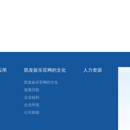
应用
凯发娱乐官网的文化
人力资源
联系
凯发娱乐官网的文化
发展历程
企业福利
企业环境
公司新闻