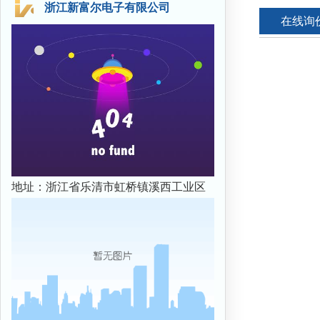
浙江新富尔电子有限公司
在线询
地址：浙江省乐清市虹桥镇溪西工业区