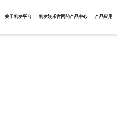
关于凯发平台
凯发娱乐官网的产品中心
产品应用