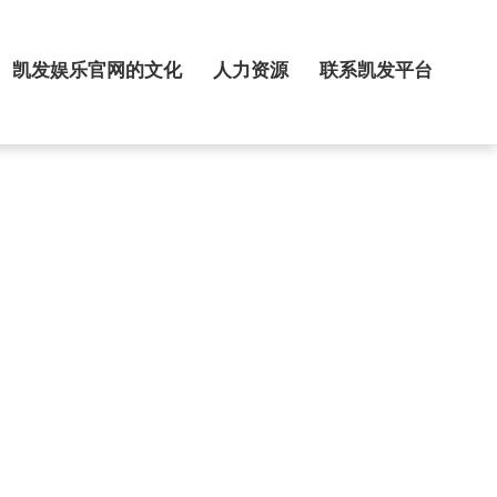
凯发娱乐官网的文化
人力资源
联系凯发平台