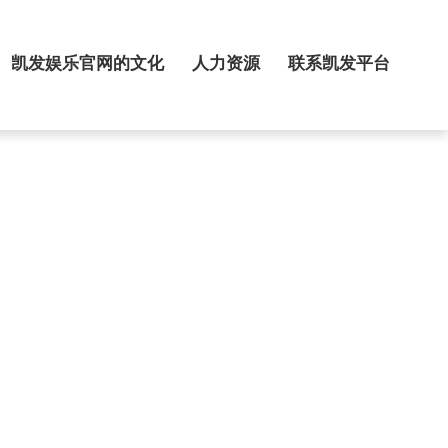
凯发娱乐官网的文化
人力资源
联系凯发平台