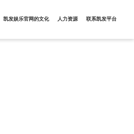
凯发娱乐官网的文化
人力资源
联系凯发平台