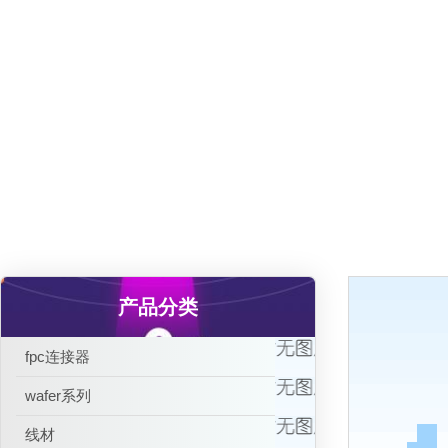
产品分类
fpc连接器
wafer系列
线材