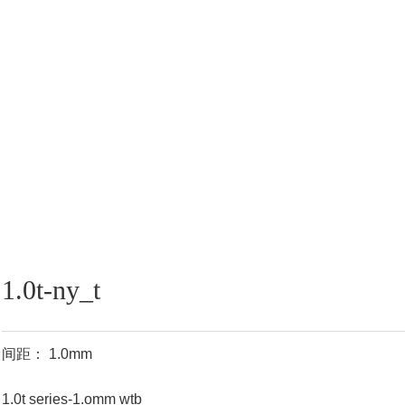
1.0t-ny_t
间距： 1.0mm
1.0t series-1.omm wtb