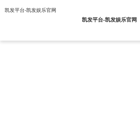
1.0T-凯发平台
凯发平台-凯发娱乐官网
凯发平台-凯发娱乐官网