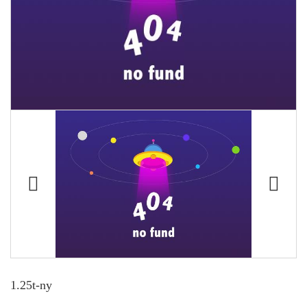
1.25t-ny