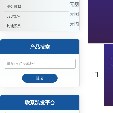
排针排母
usb插座
其他系列
产品搜索
提交
联系凯发平台