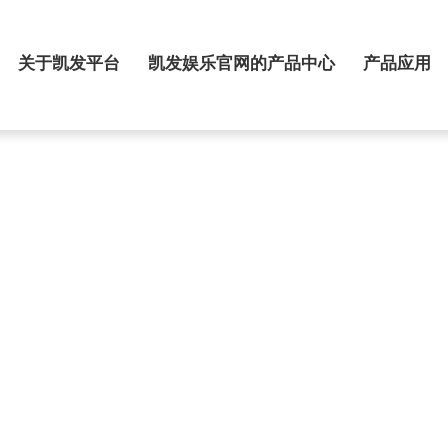
关于凯发平台
凯发娱乐官网的产品中心
产品应用