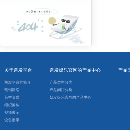
关于凯发平台
凯发娱乐官网的产品中心
产品
凯发平台的简介
产品类型分类
营销网络
产品间距分类
荣誉资质
凯发娱乐官网的产品中心
组织架构
视频展示
设备展示