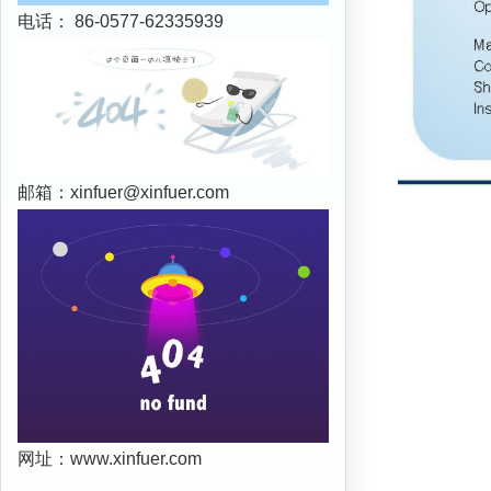
电话： 86-0577-62335939
邮箱：
xinfuer@xinfuer.com
网址：www.xinfuer.com