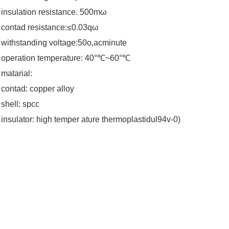
insulation resistance. 500mω
contad resistance:≤0.03qω
withstanding voltage:50o,acminute
operation temperature: 40°℃~60°℃
matarial:
contad: copper alloy
shell: spcc
insulator: high temper ature thermoplastidul94v-0)