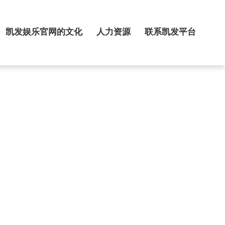
凯发娱乐官网的文化
人力资源
联系凯发平台