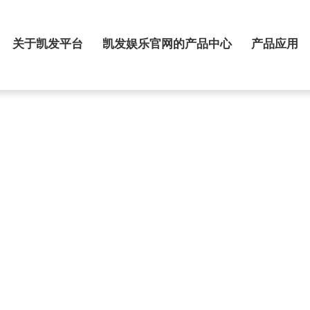
关于凯发平台
凯发娱乐官网的产品中心
产品应用