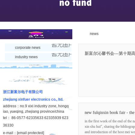
news
corporate news
新富尔沁馨书会---第十期
industry news
浙江新富尔电子有限公司
zhejiang xinfuer electronics co., ltd.
address：no.9 xixi industry zone, hongq
iao, yueqing, zhejiang province/china
new fulqinxin book fair - the 
tel： 86-0577-62335633 62335939 623
in the first week of the end of the n
36330
xin shu hui", sharing the bibliogra
and introduction of the host mei we
e-mail：
[email protected]