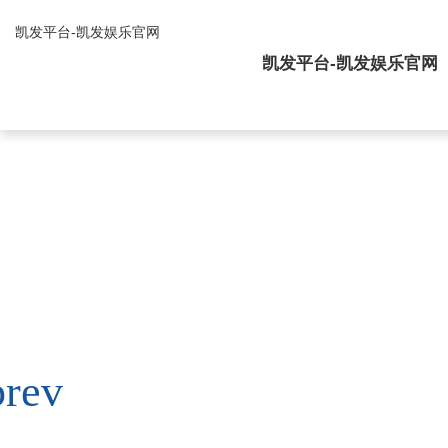
新能源系列-凯发平台
凯发平台-凯发娱乐官网
凯发平台-凯发娱乐官网