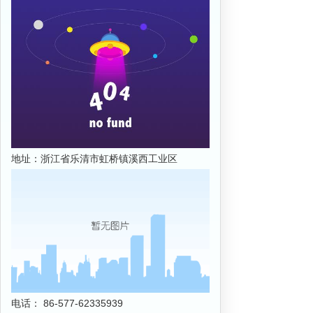
地址：浙江省乐清市虹桥镇溪西工业区
电话： 86-577-62335939