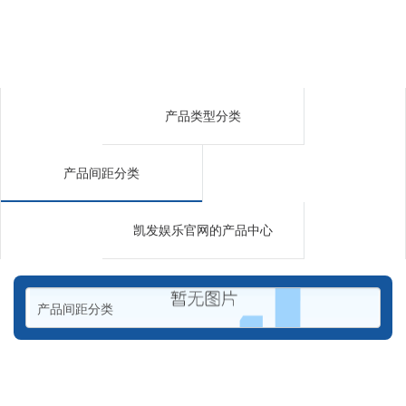
产品类型分类
产品间距分类
凯发娱乐官网的产品中心
产品间距分类