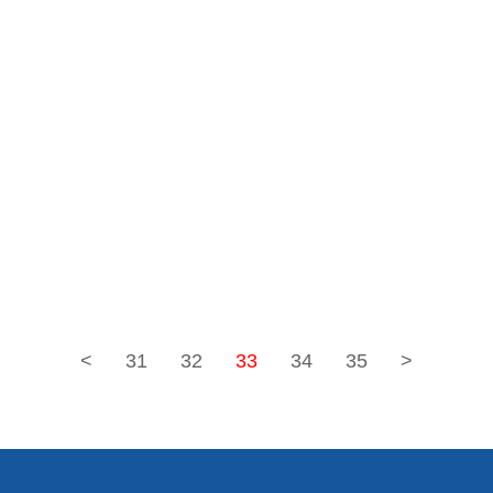
<
31
32
33
34
35
>