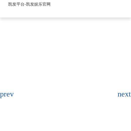
fpc连接器-凯发平台
凯发平台-凯发娱乐官网