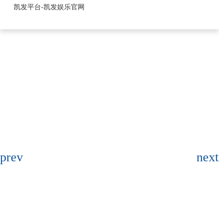
fpc连接器-凯发平台
凯发平台-凯发娱乐官网