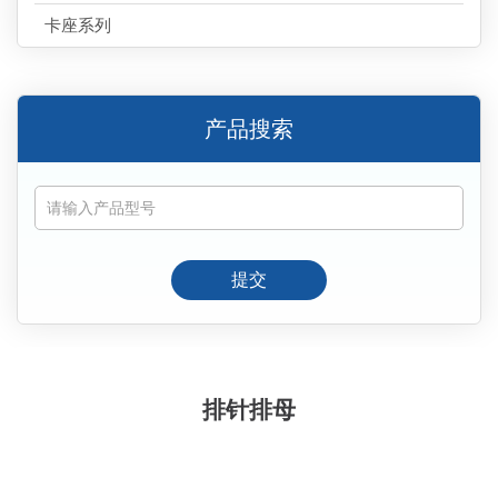
卡座系列
产品搜索
提交
排针排母