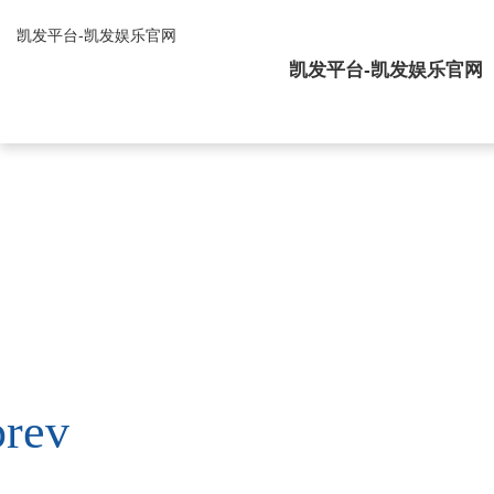
0.5mm系列-凯发平台
凯发平台-凯发娱乐官网
凯发平台-凯发娱乐官网