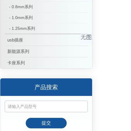
- 0.8mm系列
- 1.0mm系列
- 1.25mm系列
usb插座
新能源系列
卡座系列
产品搜索
提交