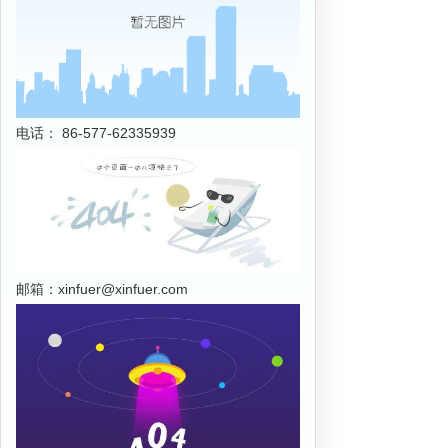
电话： 86-577-62335939
邮箱：
xinfuer@xinfuer.com