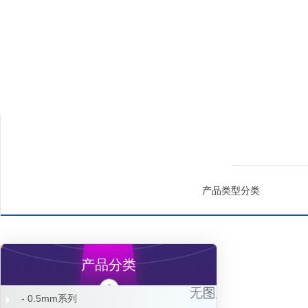
产品类型分类
产品分类
- 0.5mm系列