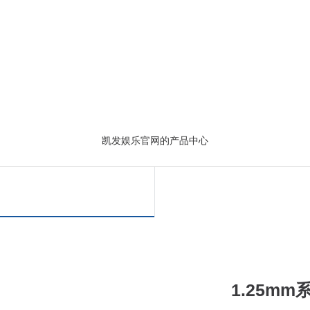
凯发娱乐官网的产品中心
1.25mm