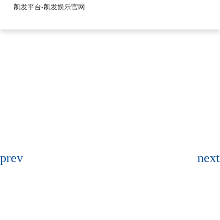
1.25mm系列-凯发平台
凯发平台-凯发娱乐官网