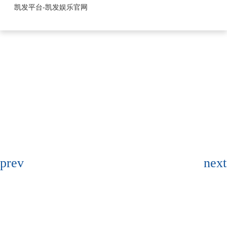
1.25mm系列-凯发平台
凯发平台-凯发娱乐官网