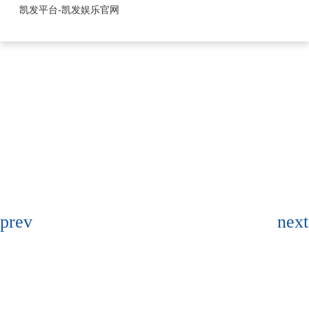
1.25mm系列-凯发平台
凯发平台-凯发娱乐官网